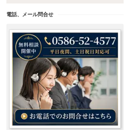
は、引き続き10年以上の居所を有することで申請が可能となりま
す。通常の住居要件では5年間で3年の就労期間が必要ですが、長期
滞在者は1年以上の就労期間で帰化申請が可能です。（国籍法第6条3
電話、メール問合せ
号）但し、申請時には住所と適法な在留資格が必要です。住居要件・
能力要件が緩和される場合以下の条件に当てはまる場合、住居要件と
能力要件が短縮されます。１．日本人と結婚している外国人で、引き
続き3年以上日本に住所または居所を有し、現在も日本に住んでいる
人。（国籍法7条前段）例えば、就労ビザで日本に3年間在留してい
る外国人が日本人と結婚した場合、その時点で帰化申請が可能です。
結婚後3年間待つ必要はありません。２．日本人と結婚しいる外国人
で、結婚の日から3年を経過し、引き続き1年以上日本に住んでいる
人。（国籍法7条後段）海外で日本人と結婚した場合です。例えば、
海外での結婚生活を2年経過した後、日本での生活を1年経過すれば
帰化申請が可能です。住居要件・能力要件・生計要件の緩和以下の条
件に当てはまる場合、住居要件・能力要件・生計要件が短縮・免除さ
れます１．日本国民の子（養子を除く）で、日本に住んでいる人。
（国籍法8条1号）父または母が先に帰化し、後から子供が帰化申請
する場合が当てはまります。日本国民の子というのは、父母の一方が
日本国民であれば良いということです。18歳未満の子の帰化18歳未
満の子供は単独では帰化申請は出来ませんが、父母と一緒ならば帰化
申請が可能です。これはその父母の帰化が認められた時点で、その子