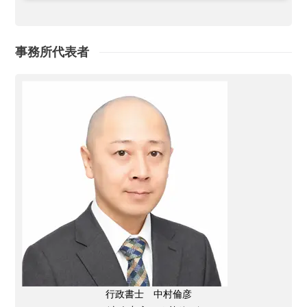
日本に住所を有する人。（国籍法8条4号）国籍法2条3号では無国籍
者の発生防止のため例外的生地主義により、子が日本で出生した時に
父母が居ない場合や父母が無国籍の場合には、日本国籍の取得を認め
事務所代表者
ています。（国籍法2条3号）しかし、この国籍法2条3号では父母双
方が無国籍である必要があり、一方が国籍を有していると日本国籍は
取得できません。さらに父母の属する外国の法制度によっては外国籍
も取得できず、結果無国籍となる場合があります。その様な者に対し
ては、この規定により帰化申請での日本国籍の取得が認められていま
す。大帰化とは帰化申請には、普通帰化・簡易帰化・大帰化の3種類
があります。普通帰化（一般的な帰化申請）簡易帰化（特定の条件が
緩和される帰化）大帰化（日本に特別な功労がある外国人に対して、
法務大臣が国会承認を得て許可する帰化）しかし、大帰化の前例は未
だありません。当サイト内の文章・画像等の内容の無断転載及び複製
等の行為はご遠慮ください。
行政書士 中村倫彦