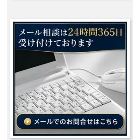
供は日本国民の子として簡易帰化が可能になるという事です。２．日
本国民の養子で、引き続き1年以上日本に住んでいる人。養子となっ
た時に本国法により未成年であることが必要。（国籍法8条2号）外
国人が未成年の子供を連れて日本人と再婚し、その未成年の子供（連
れ子）が日本人の養子となった場合が当てはまります。ただし、成年
で日本人の養子となった者は含まれません。また、養子縁組後に養親
が日本国籍を取得した場合、その養子は日本国民の養子となりますの
で帰化申請が可能です。３．日本の国籍を失った人（日本に帰化した
後、日本の国籍を失った者は除く）で、日本に住んでいる人。（国籍
法8条3号）元日本国籍を持っていた者が当てはまります。外国で生
まれた子で、出生によって外国国籍を取得した日本国民は、一定の期
間内に日本国籍を留保する意思表示をしなければ、その出生の時にさ
かのぼって日本国籍を失います。（国籍法12条、戸籍法104条）これ
を国籍留保といいますが、この手続きを行わずに日本国籍を失った場
合には、元日本国籍者として簡易帰化申請が可能です。日本国籍の再
取得国籍留保の手続きを行わずに日本国籍を失った者に対しては、届
出による日本国籍の再取得が認められています。（国籍法17条1項）
但し、この届出による日本国籍の再取得ができるのは18歳未満の者
に限られます。国籍不留保による国籍の再取得４．日本で生まれ、か
つ、出生の時から国籍を有しない人で、その時から引き続き3年以上