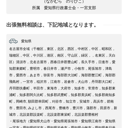
（なかむら のりひこ）
所属 愛知県行政書士会・一宮支部
出張無料相談は、下記地域となります。
愛知県
名古屋市全域（千種区，東区，北区，西区，中村区，中区，昭和区，
瑞穂区，中区，中川区，港区，南区，守山区，緑区，，名東区，天白
区）清須市，北名古屋市，西春日井郡豊山町，長久手市，日進市，愛
知郡東郷町，豊明市，春日井市，瀬戸市，小牧市，尾張旭市，津島
市，愛西市，あま市，弥富市，海部郡大治町，海部郡蟹江町，海部郡
飛島村，一宮市，稲沢市，江南市，岩倉市，犬山市，丹羽郡大口町，
丹羽郡扶桑町，半田市，東海市，大府市，知多市，常滑市，知多郡東
浦町，知多郡阿久比町，知多郡武豊町，知多郡美浜町，知多郡南知多
町，岡崎市, 額田郡幸田町，刈谷市，知立市，安城市，高浜市，碧南
市，豊田市, みよし市，西尾市，豊橋市，豊川市，蒲郡市，田原市，新
城市，北設楽郡設楽町，北設楽郡東栄町，北設楽郡豊根村
・尾張地方（愛知県犬山市・愛知県尾張旭市・愛知県江南市・愛知県
一宮市・愛知県稲沢市・愛知県岩倉市・愛知県小牧市・愛知県春日井