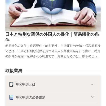
日本と特別な関係の外国人の帰化｜簡易帰化の条
件
簡易帰化の条件｜住居要件・能力要件・生計要件の免除・緩和簡易帰
化とは、日本と特別な関係を持つ外国人が帰化申請を行う際に、特定
の条件が免除・緩和される制度です。対象となるのは、以下のような
方々です。元日本人の子日本で生まれた者日本人の配偶者日本人の子
や日本人の養子かつて日本人であった者帰化申請をする際には、以下
取扱業務
の7つの基本条件を満たすことが大前提となります。住居要件（日本
で一定期間居住していること）能力要件（成年に達していること）素
行要件（善良な生活をしていること）生計要件（経済的に安定してい
帰化申請とは
ること）重国籍防止要件（元の国籍を離脱すること）思想要件（反社
会的勢力に関与していないこと）日本語能力（日常的な読み書きがで
帰化申請の必要書類
きること）この時、簡易帰化に該当する方は、住居要件・能力要件・
生計要件の一部が免除・緩和されて帰化申請ができることになりま