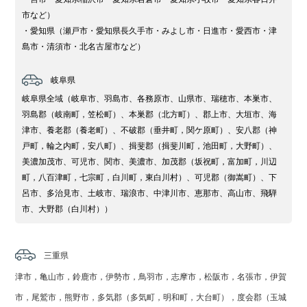
市など）
・愛知県（瀬戸市・愛知県長久手市・みよし市・日進市・愛西市・津
島市・清須市・北名古屋市など）
岐阜県
岐阜県全域（岐阜市、羽島市、各務原市、山県市、瑞穂市、本巣市、
羽島郡（岐南町，笠松町）、本巣郡（北方町）、郡上市、大垣市、海
津市、養老郡（養老町）、不破郡（垂井町，関ケ原町）、安八郡（神
戸町，輪之内町，安八町）、揖斐郡（揖斐川町，池田町，大野町）、
美濃加茂市、可児市、関市、美濃市、加茂郡（坂祝町，富加町，川辺
町，八百津町，七宗町，白川町，東白川村）、可児郡（御嵩町）、下
呂市、多治見市、土岐市、瑞浪市、中津川市、恵那市、高山市、飛騨
市、大野郡（白川村））
三重県
津市，亀山市，鈴鹿市，伊勢市，鳥羽市，志摩市，松阪市，名張市，伊賀
市，尾鷲市，熊野市，多気郡（多気町，明和町，大台町），度会郡（玉城