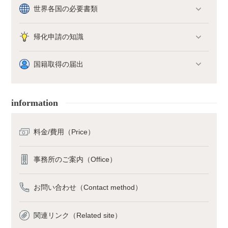
す。ただし、審査自体が簡単になるわけではありません。住居要件の
世界各国の必要書類
緩和以下の条件に当てはまる場合、通常5年間の居住要件が短縮され
ます。１．元日本人の子で、引き続き3年以上日本に住所または居所
帰化申請の知識
を有する人。（国籍法第6条1号）元日本人とは次のような場合を意
味します。自らの意思で外国籍を取得して日本国籍を失った者外国籍
を選択して日本国籍を失った者国籍喪失宣告により日本国籍を失った
国籍取得の届出
者催告により日本国籍を失った者国籍不留保により日本国籍を失った
者これら元日本人の子供が帰化申請をする場合には、通常5年の住居
要件が3年に引き下げられます。これが帰化条件（住居要件）の緩和
information
という事です。例えば、帰化により父（母）が外国籍を取得した場
合、その間に生まれた子供は元日本人の子供ということになります。
その外国籍の子供が引き続き3年以上日本に住めば、5年の居住期間
料金/費用（Price）
ではなく3年で帰化申請が可能となります。国籍不留保により日本国
籍を失うとは２．日本生まれで、引き続き3年以上日本に住所を有す
事務所のご案内（Office）
る人。又はその父若しくは母（養父母を除く）が日本で生まれた人。
日本で生まれた方は引き続き3年以上日本に住んでいれば帰化申請が
可能です。また、日本で生まれた方の両親の一方が日本生まれという
お問い合わせ（Contact method）
場合も帰化申請が可能です。ただし、能力要件は緩和されませんので
18歳以上である必要があります。３．引き続き10年以上日本に居所
関連リンク（Related site）
を有する人。 （国籍法6条3号）10年以上の長期滞在者について