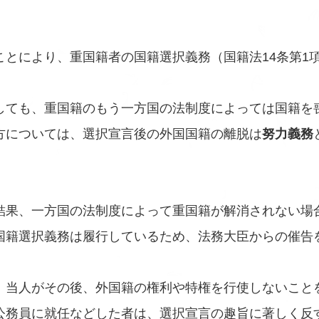
ことにより、重国籍者の国籍選択義務（国籍法14条第1
しても、重国籍のもう一方国の法制度によっては国籍を
方については、選択宣言後の外国国籍の離脱は
努力義務
結果、一方国の法制度によって重国籍が解消されない場
国籍選択義務は履行しているため、法務大臣からの催告
、当人がその後、外国籍の権利や特権を行使しないこと
公務員に就任などした者は、選択宣言の趣旨に著しく反