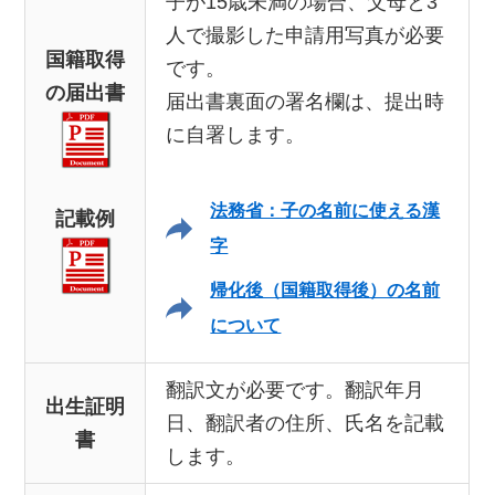
子が15歳未満の場合、父母と3
人で撮影した申請用写真が必要
国籍取得
です。
の届出書
届出書裏面の署名欄は、提出時
に自署します。
法務省：子の名前に使える漢
記載例
字
帰化後（国籍取得後）の名前
について
翻訳文が必要です。翻訳年月
出生証明
日、翻訳者の住所、氏名を記載
書
します。